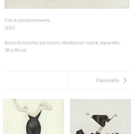
Cris & chuchotements
2021
Burin et roulette sur cuivre, rénalon sur cuivre, aquarelle.
30 x 40 cm
Diplomatie