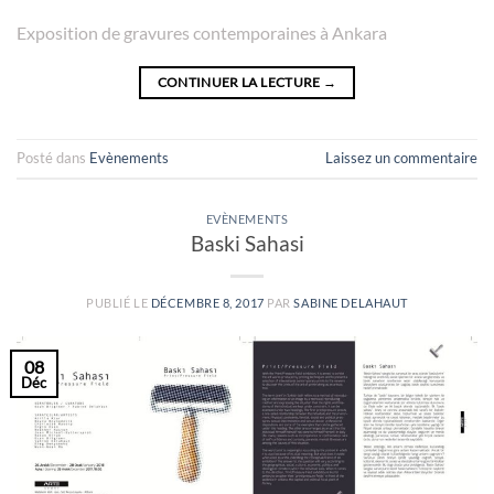
Exposition de gravures contemporaines à Ankara
CONTINUER LA LECTURE
→
Posté dans
Evènements
Laissez un commentaire
EVÈNEMENTS
Baski Sahasi
PUBLIÉ LE
DÉCEMBRE 8, 2017
PAR
SABINE DELAHAUT
08
Déc