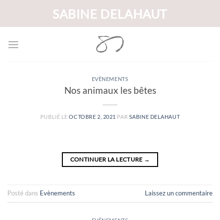
Passer
SABINE DELAHAUT
au
contenu
EVÈNEMENTS
Nos animaux les bêtes
PUBLIÉ LE
OCTOBRE 2, 2021
PAR
SABINE DELAHAUT
CONTINUER LA LECTURE
→
Posté dans
Evènements
Laissez un commentaire