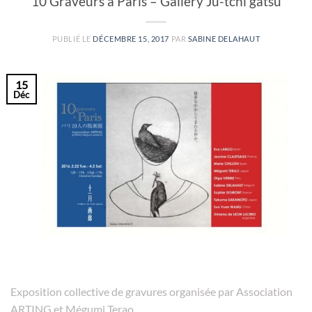
10 Graveurs à Paris – Gallery Ju-tchi gatsu
PUBLIÉ LE
DÉCEMBRE 15, 2017
PAR
SABINE DELAHAUT
15
Déc
Exposition collective de gravures organisée par Association
ARTING et Mégumi Terao