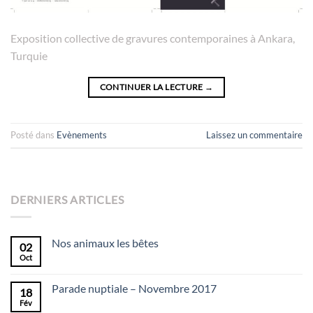
Exposition collective de gravures contemporaines à Ankara,
Turquie
CONTINUER LA LECTURE
→
Posté dans
Evènements
Laissez un commentaire
DERNIERS ARTICLES
Nos animaux les bêtes
02
Oct
Parade nuptiale – Novembre 2017
18
Fév