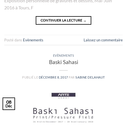
Exposition personnelle de gravures et dessins, Mai-Juin
2016 à Tours, F
CONTINUER LA LECTURE
→
Posté dans
Evènements
Laissez un commentaire
EVÈNEMENTS
Baski Sahasi
PUBLIÉ LE
DÉCEMBRE 8, 2017
PAR
SABINE DELAHAUT
08
Déc