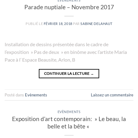
EVÈNEMENTS
Parade nuptiale – Novembre 2017
PUBLIÉ LE
FÉVRIER 18, 2018
PAR
SABINE DELAHAUT
Installation de dessins présentée dans le cadre de
l’exposition » Pas de deux » en binôme avec l’artiste Maria
Pace à l’ Espace Beausite, Arlon, B
CONTINUER LA LECTURE
→
Posté dans
Evènements
Laissez un commentaire
EVÈNEMENTS
Exposition d’art contemporain: » Le beau, la
belle et la bête «