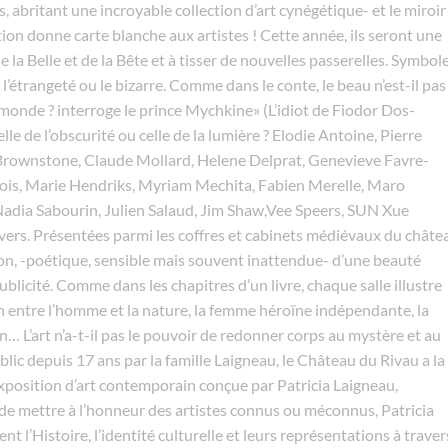
, abritant une incroyable collection d’art cynégétique- et le miroir
tion donne carte blanche aux artistes ! Cette année, ils seront une
 la Belle et de la Bête et à tisser de nouvelles passerelles. Symbol
 l’étrangeté ou le bizarre. Comme dans le conte, le beau n’est-il pas
le monde ? interroge le prince Mychkine» (L’idiot de Fiodor Dos-
elle de l’obscurité ou celle de la lumière ? Elodie Antoine, Pierre
Brownstone, Claude Mollard, Helene Delprat, Genevieve Favre-
çois, Marie Hendriks, Myriam Mechita, Fabien Merelle, Maro
Nadia Sabourin, Julien Salaud, Jim Shaw,Vee Speers, SUN Xue
ravers. Présentées parmi les coffres et cabinets médiévaux du châte
ion, -poétique, sensible mais souvent inattendue- d’une beauté
ublicité. Comme dans les chapitres d’un livre, chaque salle illustre
on entre l’homme et la nature, la femme héroïne indépendante, la
… L’art n’a-t-il pas le pouvoir de redonner corps au mystère et au
ic depuis 17 ans par la famille Laigneau, le Château du Rivau a la
exposition d’art contemporain conçue par Patricia Laigneau,
 de mettre à l’honneur des artistes connus ou méconnus, Patricia
t l’Histoire, l’identité culturelle et leurs représentations à traver