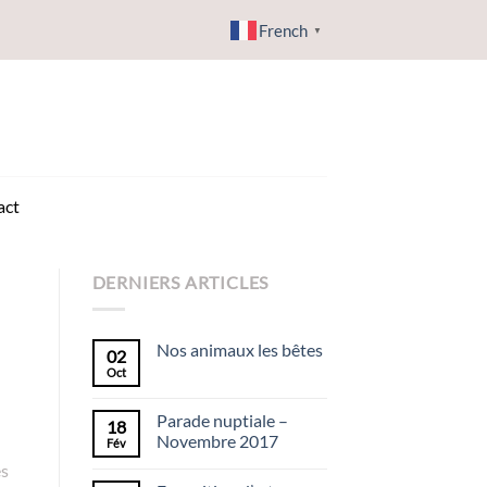
French
▼
act
DERNIERS ARTICLES
Nos animaux les bêtes
02
Oct
Parade nuptiale –
18
Novembre 2017
Fév
es