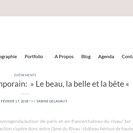
ographie
Portfolio
A Propos
Blog
Agenda
Cont
EVÈNEMENTS
porain: » Le beau, la belle et la bête «
E
FÉVRIER 17, 2018
PAR
SABINE DELAHAUT
ac.com/agenda/autour-de-paris-et-en-france/chateau-du-rivau/ 1er
action s’opère donc entre l’âme du Rivau -château hérissé de haut