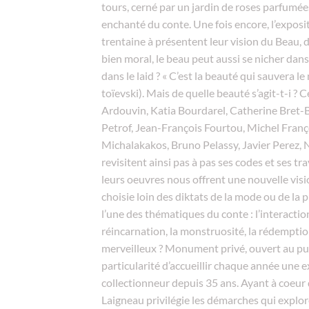
tours, cerné par un jardin de roses parfumées
enchanté du conte. Une fois encore, l’exposi
trentaine à présentent leur vision du Beau, de
bien moral, le beau peut aussi se nicher dans
dans le laid ? « C’est la beauté qui sauvera 
toïevski). Mais de quelle beauté s’agit-t-i ? C
Ardouvin, Katia Bourdarel, Catherine Bret-
Petrof, Jean-François Fourtou, Michel Fran
Michalakakos, Bruno Pelassy, Javier Perez, 
revisitent ainsi pas à pas ses codes et ses t
leurs oeuvres nous offrent une nouvelle vis
choisie loin des diktats de la mode ou de la p
l’une des thématiques du conte : l’interacti
réincarnation, la monstruosité, la rédemption
merveilleux ? Monument privé, ouvert au publ
particularité d’accueillir chaque année une 
collectionneur depuis 35 ans. Ayant à coeur
Laigneau privilégie les démarches qui exploren