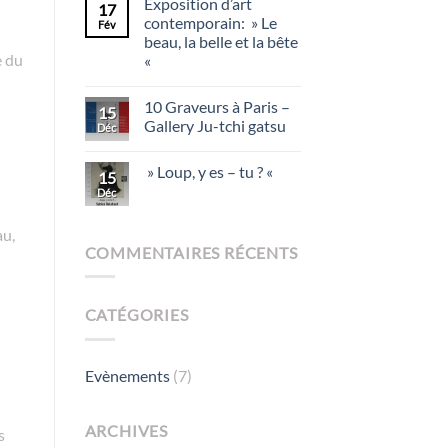
Exposition d’art
17
contemporain: » Le
Fév
beau, la belle et la bête
e du
«
10 Graveurs à Paris –
15
Gallery Ju-tchi gatsu
Déc
» Loup, y es – tu ? «
15
Déc
au,
COMMENTAIRES RÉCENTS
CATÉGORIES
Evènements
(7)
ARCHIVES
s