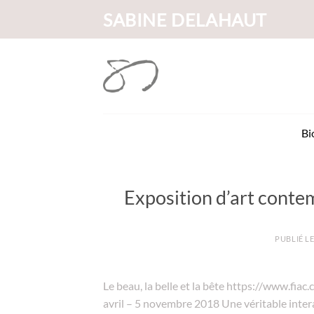
Passer
SABINE DELAHAUT
au
contenu
Bi
Exposition d’art contem
PUBLIÉ L
Le beau, la belle et la bête https://www.fi
avril – 5 novembre 2018 Une véritable inter