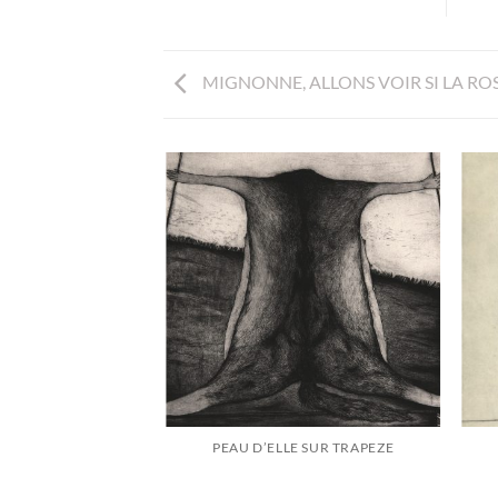
MIGNONNE, ALLONS VOIR SI LA RO
 TIME
PEAU D’ELLE SUR TRAPEZE