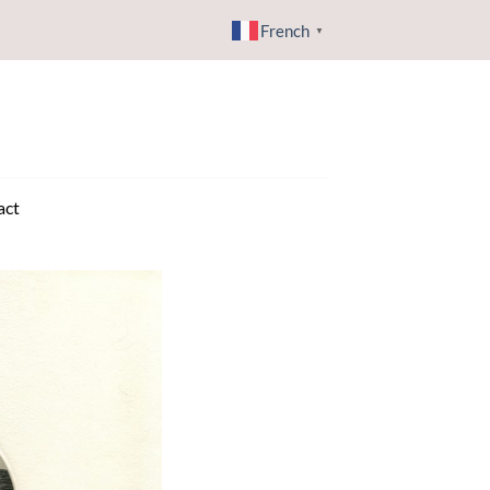
French
▼
act