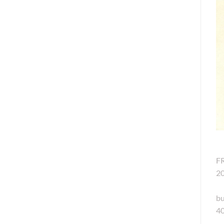
F
2
bu
40