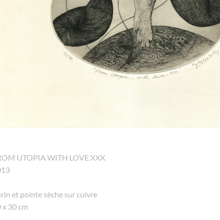
ROM UTOPIA WITH LOVE XXX
013
rin et pointe sèche sur cuivre
 x 30 cm