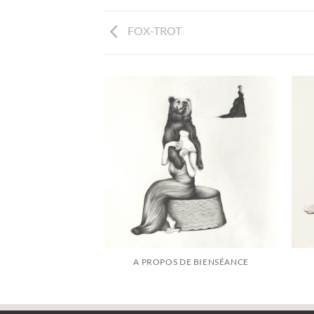
FOX-TROT
ORADO
A PROPOS DE BIENSÉANCE