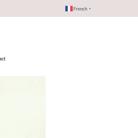
French
▼
act