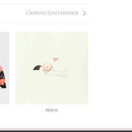
CARRINGTON’S DINNER
RÉBUS