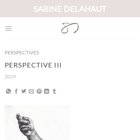
Passer
SABINE DELAHAUT
au
contenu
PERSPECTIVES
PERSPECTIVE III
2019