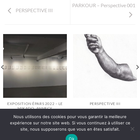
PARKOUR – Perspective 001
PERSPECTIVE III
EXPOSITION ÉPARS 2022 – LE
PERSPECTIVE III
MIKADO, ANNECY
Nous utilisons des cookies pour vous garantir la meilleure
expérience sur notre site web. Si vous continuez à utiliser ce
site, nous supposerons que vous en êtes satisfait.
Politique de Confidentialité
Ok