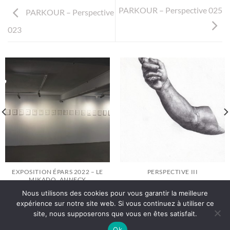
PARKOUR – Perspective 025
PARKOUR – Perspective
023
EXPOSITION ÉPARS 2022 – LE
PERSPECTIVE III
MIKADO, ANNECY
Nous utilisons des cookies pour vous garantir la meilleure
expérience sur notre site web. Si vous continuez à utiliser ce
site, nous supposerons que vous en êtes satisfait.
Politique de Confidentialité
Ok