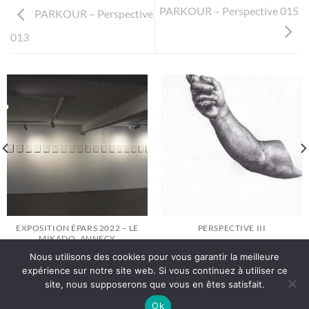
PARKOUR – Perspective 015
PARKOUR – Perspective
013
EXPOSITION ÉPARS 2022 – LE
PERSPECTIVE III
MIKADO, ANNECY
Nous utilisons des cookies pour vous garantir la meilleure
expérience sur notre site web. Si vous continuez à utiliser ce
site, nous supposerons que vous en êtes satisfait.
Politique de Confidentialité
Ok